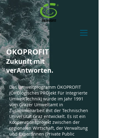
ÖKOPROFIT
Zukunft mit
verAntworten.
Das Umweltprogramm ÖKOPROFIT
(ÖKOlogisches PROjekt Für Integrierte
UmweltTechnik) wurde im Jahr 1991
vom Grazer Umweltamt in
Zusammenarbeit mit der Technischen
Universität Graz entwickelt. Es ist ein
Kooperationsprojekt zwischen der
regionalen Wirtschaft, der Verwaltung
und ExpertInnen (Private Public