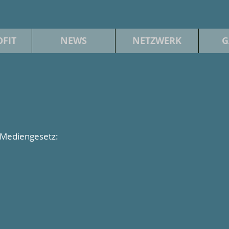
FIT
NEWS
NETZWERK
G
5 Mediengesetz: