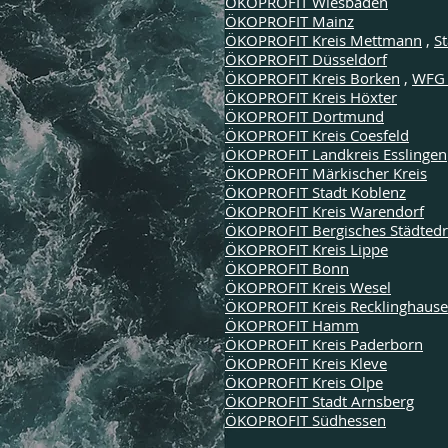
ÖKOPROFIT Wiesbaden
ÖKOPROFIT Mainz
ÖKOPROFIT Kreis Mettmann
,
St
ÖKOPROFIT Düsseldorf
ÖKOPROFIT Kreis Borken
,
WFG 
ÖKOPROFIT Kreis Höxter
ÖKOPROFIT Dortmund
ÖKOPROFIT Kreis Coesfeld
ÖKOPROFIT Landkreis Esslingen
ÖKOPROFIT Märkischer Kreis
ÖKOPROFIT Stadt Koblenz
ÖKOPROFIT Kreis Warendorf
ÖKOPROFIT Bergisches Städtedr
ÖKOPROFIT Kreis Lippe
ÖKOPROFIT Bonn
ÖKOPROFIT Kreis Wesel
ÖKOPROFIT Krei
s Recklinghaus
ÖKOPROFIT Hamm
ÖKOPROFIT Kreis Paderborn
ÖKOPROFIT Kreis Kleve
ÖKOPROFIT Kreis Olpe
ÖKOPROFIT Stadt Arnsberg
ÖKOPROFIT Südhessen