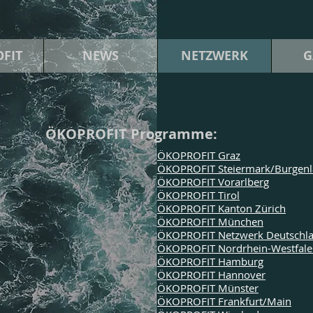
FIT
NEWS
NETZWERK
G
ÖKOPROFIT Programme:
ÖKOPROFIT Graz
ÖKOPROFIT Steiermark/Burgen
ÖKOPROFIT Vorarlberg
ÖKOPROFIT Tirol
ÖKOPROFIT Kanton Zürich
ÖKOPROFIT München
ÖKOPROFIT Netzwerk Deutschl
ÖKOPROFIT Nordrhein-Westfal
ÖKOPROFIT Hamburg
ÖKOPROFIT Hannover
ÖKOPROFIT Münster
ÖKOPROFIT Frankfurt/Main