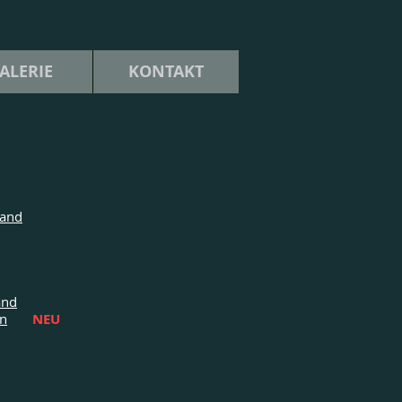
ALERIE
KONTAKT
land
and
en
NEU