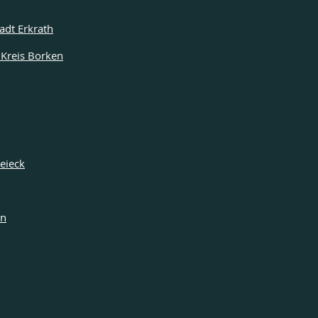
adt Erkrath
Kreis Borken
eieck
en