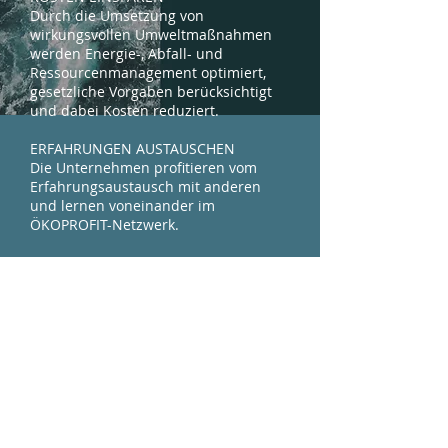
Durch die Umsetzung von
wirkungsvollen Umweltmaßnahmen
werden Energie-, Abfall- und
Ressourcenmanagement optimiert,
gesetzliche Vorgaben berücksichtigt
und dabei Kosten reduziert.
ERFAHRUNGEN AUSTAUSCHEN
Die Unternehmen profitieren vom
Erfahrungsaustausch mit anderen
und lernen voneinander im
ÖKOPROFIT-Netzwerk.
UNTERNEHMEN ZERTIFIZIEREN
Mit der international anerkannten
ÖKOPROFIT-Auszeichnung erhalten
die erfolgreichen Unternehmen ein
sichtbares Zeichen für ihre
Umweltperformance und ein
wirkungsvolles Instrument für ihr
Umweltmarketing.